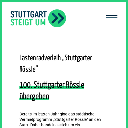
lt
ingen
Lastenradverleih „Stuttgarter
Rössle“
100. Stuttgarter Rössle
übergeben
Bereits im letzten Jahr ging das städtische
Vermietprogramm „Stuttgarter Rössle“ an den
Start. Dabei handelt es sich um ein