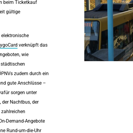
en beim Ticketkauf
it gültige
 elektronische
lygoCard
verknüpft das
angeboten, wie
 städtischen
 ÖPNVs zudem durch ein
 und gute Anschlüsse –
afür sorgen unter
 der Nachtbus, der
 zahlreichen
ie On-Demand-Angebote
 eine Rund-um-die-Uhr