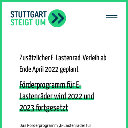
lt
ingen
Zusätzlicher E-Lastenrad-Verleih ab
Ende April 2022 geplant
Förderprogramm für E-
Lastenräder wird 2022 und
2023 fortgesetzt
Das Förderprogramm „E-Lastenräder für