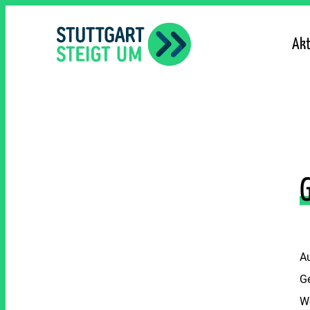
lt
ingen
Akt
Au
Ge
W