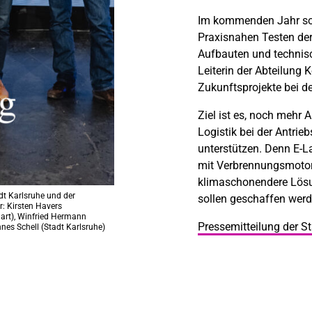
Im kommenden Jahr sol
Praxisnahen Testen der
Aufbauten und technis
Leiterin der Abteilung
Zukunftsprojekte bei d
Ziel ist es, noch mehr 
Logistik bei der Antrie
unterstützen. Denn E-
mit Verbrennungsmotor 
klimaschonendere Lösu
dt Karlsruhe und der
sollen geschaffen werd
r: Kirsten Havers
gart), Winfried Hermann
Pressemitteilung der St
es Schell (Stadt Karlsruhe)