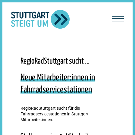
lt
ingen
RegioRadStuttgart sucht ...
Neue Mitarbeiter:innen in
Fahrradservicestationen
RegioRadStuttgart sucht für die
Fahrradservicestationen in Stuttgart
Mitarbeiter:innen.