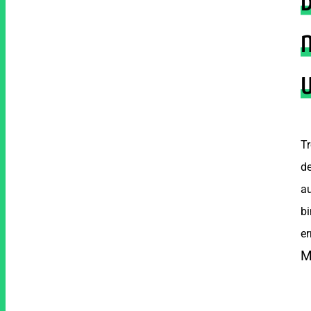
B
n
Tr
de
a
bi
er
M