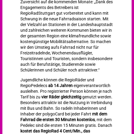
Zuversicht auf die kommenden Monate: „Dank des
Engagements des Betreibers ist
RegioRadStuttgart gut vorbereitet und kann mit
Schwung in die neue Fahrradsaison starten. Mit
der Vielzahl an Stationen in der Landeshauptstadt
und zahlreichen weiteren Kommunen bieten wir in
der gesamten Region eine klimafreundliche sowie
kostengünstige Mobilitätsalternative. So machen
wir den Umstieg aufs Fahrrad nicht nur für
Freizeitradelnde, Wochenendausflügler,
Touristinnen und Touristen, sondern insbesondere
auch für Berufstätige, Studierende sowie
Schülerinnen und Schüler noch attraktiver.“
Jugendliche können die RegioRäder und
RegioPedelecs
ab 14 Jahren
eigenverantwortlich
ausleihen. Pro registrierter Person können je nach
Tarif bis zu
vier Räder gleichzeitig
genutzt werden.
Besonders attraktiv ist die Nutzung in Verbindung
mit Bus und Bahn. So radeln Inhaberinnen und
Inhaber der polygoCard bei jeder Fahrt
mit dem
Fahrrad die ersten 30 Minuten kostenlos
, mit dem
Pedelec sind die ersten 15 Minuten gratis. Danach
kostet das RegioRad 4 Cent/Min., das