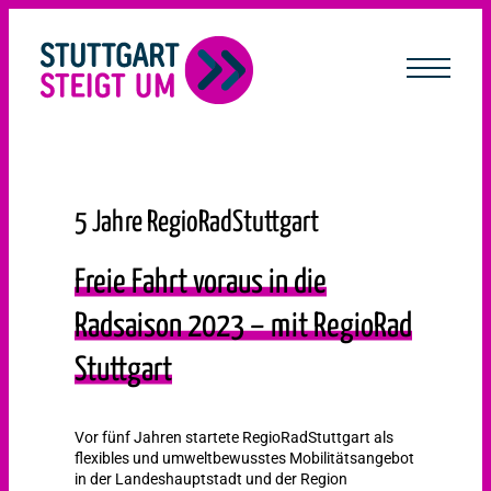
lt
ingen
5 Jahre RegioRadStuttgart
Freie Fahrt voraus in die
Radsaison 2023 – mit RegioRad
Stuttgart
Vor fünf Jahren startete RegioRadStuttgart als
flexibles und umweltbewusstes Mobilitätsangebot
in der Landeshauptstadt und der Region