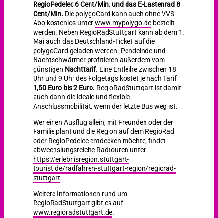
RegioPedelec 6 Cent/Min. und das E-Lastenrad 8
Cent/Min.
Die polygoCard kann auch ohne VVS-
Abo kostenlos unter
www.mypolygo.de
bestellt
werden. Neben RegioRadStuttgart kann ab dem 1.
Mai auch das Deutschland-Ticket auf die
polygoCard geladen werden. Pendelnde und
Nachtschwärmer profitieren außerdem vom
günstigen
Nachttarif
. Eine Entleihe zwischen 18
Uhr und 9 Uhr des Folgetags kostet je nach Tarif
1,50 Euro bis 2 Euro.
RegioRadStuttgart ist damit
auch dann die ideale und flexible
Anschlussmobilität, wenn der letzte Bus weg ist.
Wer einen Ausflug allein, mit Freunden oder der
Familie plant und die Region auf dem RegioRad
oder RegioPedelec entdecken möchte, findet
abwechslungsreiche Radtouren unter
https://erlebnisregion.stuttgart-
tourist.de/radfahren-stuttgart-region/regiorad-
stuttgart
.
Weitere Informationen rund um
RegioRadStuttgart gibt es auf
www.regioradstuttgart.de
.