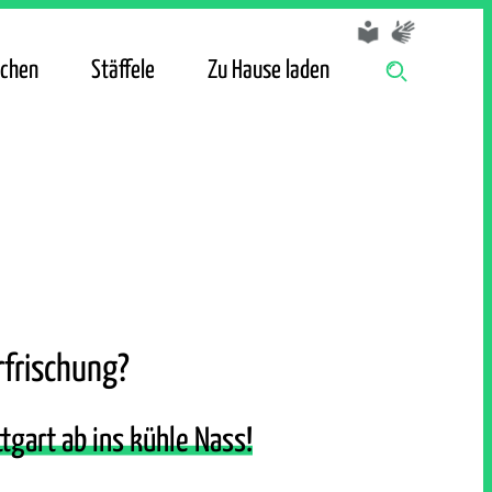
chen
Stäffele
Zu Hause laden
rfrischung?
tgart ab ins kühle Nass!