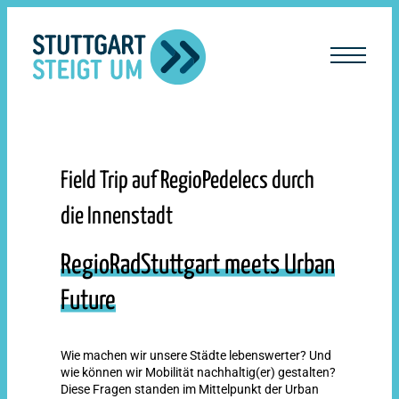
lt
ingen
Field Trip auf RegioPedelecs durch
die Innenstadt
RegioRadStuttgart meets Urban
Future
Wie machen wir unsere Städte lebenswerter? Und
wie können wir Mobilität nachhaltig(er) gestalten?
Diese Fragen standen im Mittelpunkt der Urban