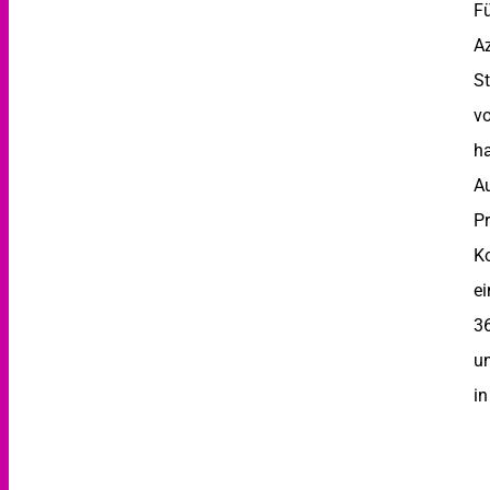
Fü
A
St
vo
ha
Au
Pr
Ko
ei
36
un
in