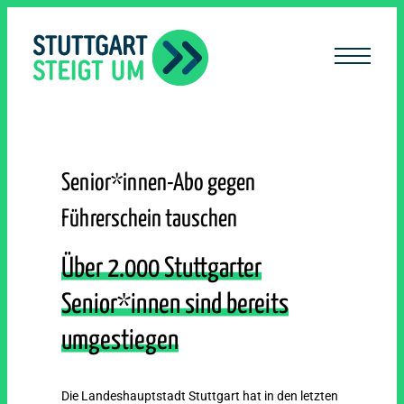
lt
ingen
Senior*innen-Abo gegen
Führerschein tauschen
Über 2.000 Stuttgarter
Senior*innen sind bereits
umgestiegen
Die Landeshauptstadt Stuttgart hat in den letzten