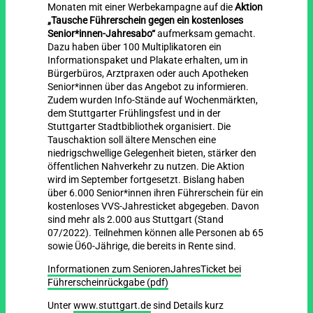
Monaten mit einer Werbekampagne auf die
Aktion
„Tausche Führerschein gegen ein kostenloses
Senior*innen-Jahresabo“
aufmerksam gemacht.
Dazu haben ü
ber 100 Multiplikatoren ein
Informationspaket und Plakate erhalten, um in
Bürgerbüros, Arztpraxen oder auch Apotheken
Senior*innen über das Angebot zu informieren.
Zudem wurden
Info-Stände
auf Wochenmärkten,
dem Stuttgarter Frühlingsfest und in der
Stuttgarter Stadtbibliothek organisiert.
Die
Tauschaktion soll ältere Menschen eine
niedrigschwellige Gelegenheit bieten, stärker den
öffentlichen Nahverkehr zu nutzen. Die Aktion
wird im September fortgesetzt. Bislang haben
über 6.000 Senior*innen ihren Führerschein für ein
kostenloses VVS-Jahresticket abgegeben. Davon
sind mehr als 2.000 aus Stuttgart (Stand
07/2022). Teilnehmen können alle Personen ab 65
sowie Ü60-Jährige, die bereits in Rente sind.
Informationen zum SeniorenJahresTicket bei
Führerscheinrückgabe (pdf)
Unter
www.stuttgart.de
sind Details kurz