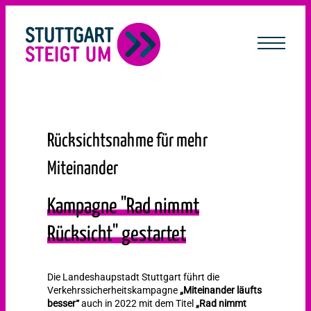
lt
ingen
Rücksichtsnahme für mehr
Miteinander
Kampagne "Rad nimmt
Rücksicht" gestartet
Die Landeshaupstadt Stuttgart führt die
Verkehrssicherheitskampagne
„Miteinander läufts
besser“
auch in 2022 mit dem Titel
„Rad nimmt