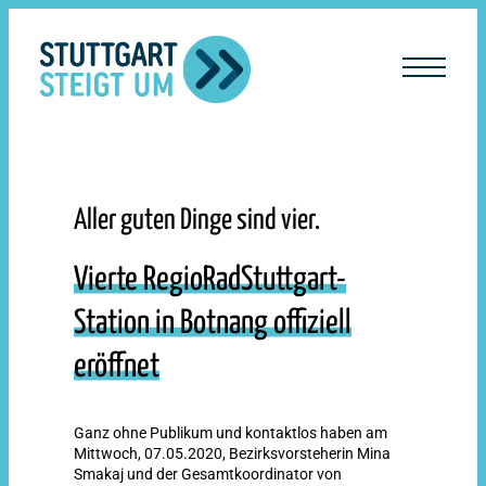
lt
ingen
Aller guten Dinge sind vier.
Vierte RegioRadStuttgart-
Station in Botnang offiziell
eröffnet
Ganz ohne Publikum und kontaktlos haben am
Mittwoch, 07.05.2020, Bezirksvorsteherin Mina
Smakaj und der Gesamtkoordinator von