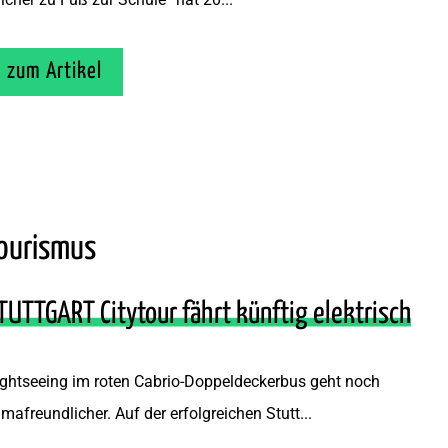
zum Artikel
ourismus
TUTTGART Citytour fährt künftig elektrisch
ghtseeing im roten Cabrio-Doppeldeckerbus geht noch
imafreundlicher. Auf der erfolgreichen Stutt...