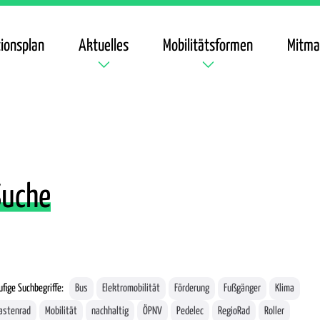
ionsplan
Aktuelles
Mobilitätsformen
Mitma
Suche
fige Suchbegriffe:
Bus
Elektromobilität
Förderung
Fußgänger
Klima
astenrad
Mobilität
nachhaltig
ÖPNV
Pedelec
RegioRad
Roller