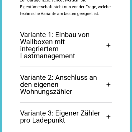
zur Garagenzeile verlegt werden. Die
Eigentümerschaft steht nun vor der Frage, welche
technische Variante am besten geeignet ist.
Variante 1: Einbau von
Wallboxen mit
integriertem
Lastmanagement
Die Wallboxen werden in Reihe geschaltet und
Variante 2: Anschluss an
können miteinander kommunizieren, um den
den eigenen
verfügbaren Strom automatisch bedarfsgerecht
Wohnungszähler
zu verteilen (Lastmanagement).
Die Grundinstallation – also die gemeinsame
Hier wird jede Wallbox direkt mit dem Zähler der
Stromzuführung – wird von den teilnehmenden
Variante 3: Eigener Zähler
jeweiligen Wohnung verbunden – allerdings nur,
Eigentümerinnen und Eigentümern gemeinsam
pro Ladepunkt
wenn dort noch genügend Platz vorhanden ist.
bezahlt und als Gemeinschaftseigentum
Gegebenenfalls ist ein zusätzlicher Controller
umgesetzt.