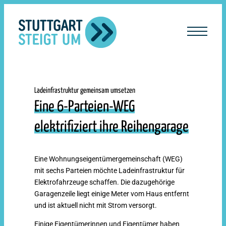
lt
ingen
Ladeinfrastruktur gemeinsam umsetzen
Eine 6-Parteien-WEG
elektrifiziert ihre Reihengarage
Eine Wohnungseigentümergemeinschaft (WEG)
mit sechs Parteien möchte Ladeinfrastruktur für
Elektrofahrzeuge schaffen. Die dazugehörige
Garagenzeile liegt einige Meter vom Haus entfernt
und ist aktuell nicht mit Strom versorgt.
Einige Eigentümerinnen und Eigentümer haben