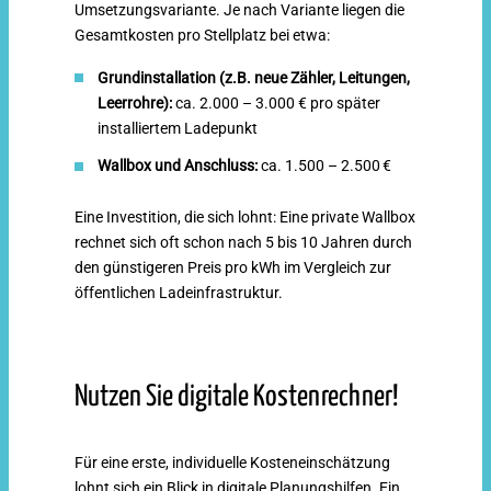
Umsetzungsvariante. Je nach Variante liegen die
verschiedenen Parteien ermöglichen. Dafür
Gesamtkosten pro Stellplatz bei etwa:
wird ein Backend-System genutzt, das den
Stromverbrauch je Partei erfasst und die
Grundinstallation (z.B. neue Z
ähler, Leitungen,
Abrechnung übernimmt. Diese Lösung bringt
Leerrohre):
ca. 2.000 – 3.000 € pro später
laufende Kosten für die notwendige Software
installiertem Ladepunkt
mit sich, lohnt sich aber insbesondere bei
Wallbox und Anschluss:
ca. 1.500 – 2.500 €
größeren Projekten mit mehreren
Ladepunkten.
Eine Investition, die sich lohnt: Eine private Wallbox
rechnet sich oft schon nach 5 bis 10 Jahren durch
Vorteile:
Gute Skalierbarkeit, zukunftssicher bei
den günstigeren Preis pro kWh im Vergleich zur
wachsendem Bedarf.
öffentlichen Ladeinfrastruktur.
Hinweis:
Verwaltung und Organisation erfordern
etwas Abstimmung.
Nutzen Sie digitale Kostenrechner!
Für eine erste, individuelle Kosteneinschätzung
lohnt sich ein Blick in digitale Planungshilfen. Ein