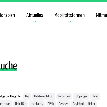
ionsplan
Aktuelles
Mobilitätsformen
Mitma
Suche
fige Suchbegriffe:
Bus
Elektromobilität
Förderung
Fußgänger
Klima
astenrad
Mobilität
nachhaltig
ÖPNV
Pedelec
RegioRad
Roller